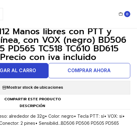
06 Precio con iva incluido
0
|
12 Manos libres con PTT y
línea, con VOX (negro) BD506
5 PD565 TC518 TC610 BD615
recio con iva incluido
GAR AL CARRO
COMPRAR AHORA
Mostrar stock de ubicaciones
COMPARTIR ESTE PRODUCTO
DESCRIPCIÓN
eso: alrededor de 32g• Color: negro• Tecla PTT: sí• VOX: si•
Conector: 2 pines• Sensibilid...BD506 PD506 PD505 PD565