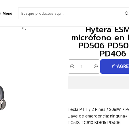
 línea, con VOX (negro) BD506 PD506 PD505 PD565 TC518 TC610 BD615 PD4
Menú
Hytera ESM
micrófono en 
PD506 PD50
PD406 P
AGRE
Cantidad
Tecla PTT / 2 Pines / 20mW • P
Llave de emergencia: ninguna• 
TC518 TC610 BD615 PD406