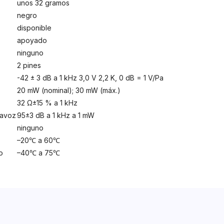
unos 32 gramos
negro
disponible
apoyado
ninguno
2 pines
-42 ± 3 dB a 1 kHz 3,0 V 2,2 K, 0 dB = 1 V/Pa
20 mW (nominal); 30 mW (máx.)
32 Ω±15 % a 1 kHz
tavoz
95±3 dB a 1 kHz a 1 mW
ninguno
–20℃ a 60℃
o
–40℃ a 75℃