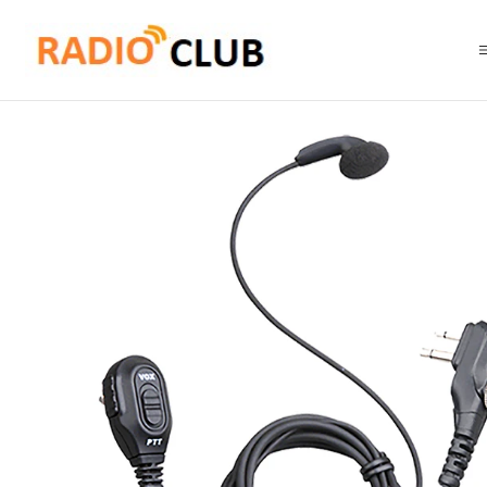
Inicio
Audífonos
Hytera ESM12 Manos libres con PTT y micrófono en