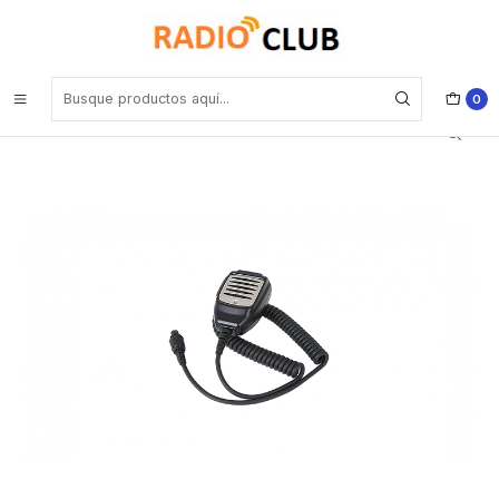
Inicio
Micrófono Parlante Remoto
Hytera SM11A1 Micrófono parlante remoto para MD616 MD626
Precio con iva incluido
0