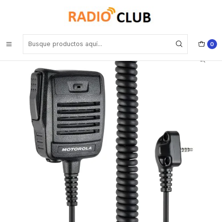
Inicio
Micrófono Parlante Remoto
Motorola AAE46X507 MH-66A4B IP57 Micrófono parlante remoto
sumergible para VX-261 VX-264 EVX-261
0