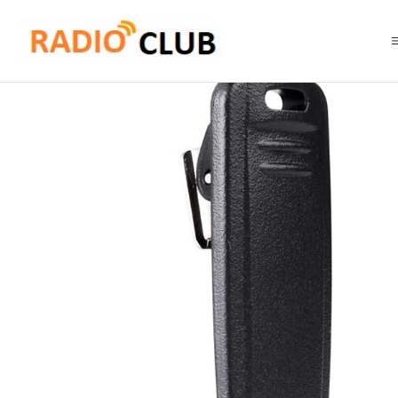
Inicio
Clip Cinturón
Motorola AAH12X501 kit 5 clip de cinturón Seri