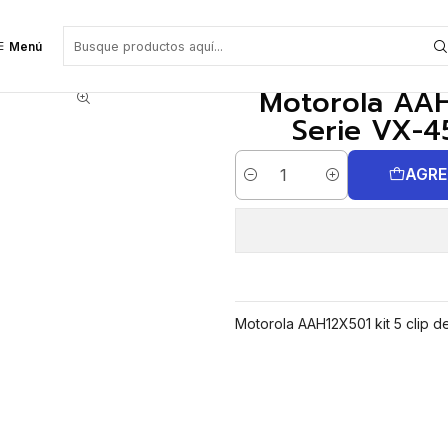
e VX-450 VX-261 VX-264 EVX-261
Menú
Motorola AAH1
Serie VX-4
AGRE
Cantidad
Motorola AAH12X501 kit 5 clip 