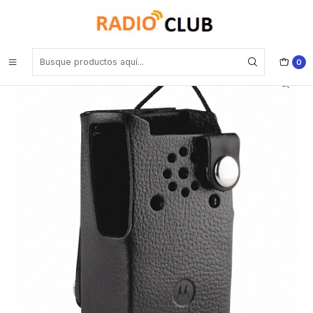
Inicio
Pechera Porta radios Estuches
Motorola AAM03X511 LCC-261 Funda de cuero con presilla para
cinturón (FNB-V133LI-UNI) para VX-261
0