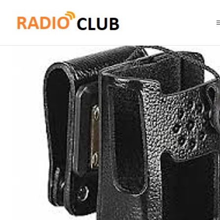
Inicio
Pechera Porta radios Estuches
Motorola AAM04X503 LCC-264S F