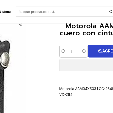
unda de cuero con cinturón giratorio (FNB-V133LI-UNI) para VX-264
Menú
Motorola AA
cuero con cint
AGRE
Cantidad
Motorola AAM04X503 LCC-264S F
VX-264