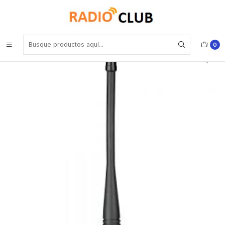
Inicio
Antena UHF
Vertex CZ083AN005 UHF 400-470MHz antena para VZ-30 VZ
series
0