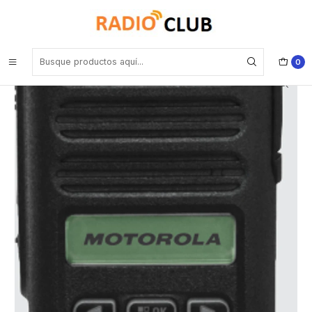
Inicio
Uso Comercial
Motorola DEP250 UHF 400-480 Mhz 160CH Analógico 5W Radio
analógica LKP con pantalla, teclado limitado Precio con iva incluido
0