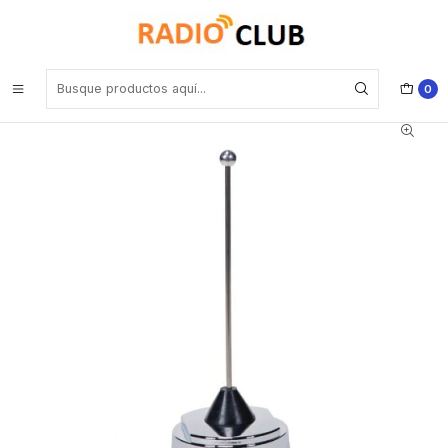
Inicio
Antenas
Motorola HAF4025 Antena 806–941 MHz, 1/4 onda con montaje
perforado para DGM 4100+/6100+/8000/8000e/8500/8500e
Precio con iva incluido
0