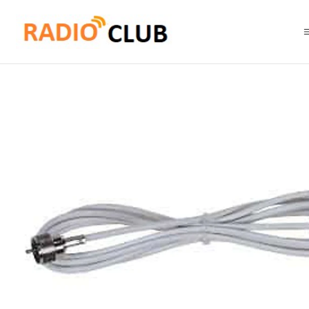
Inicio
Accesorios Equipos Móviles
Motorola HKN9088 Adaptador ante