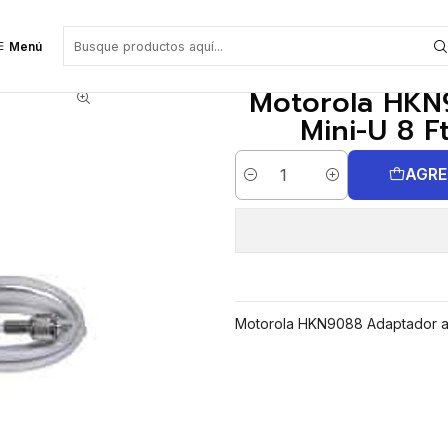
na móvil Mini-U 8 Ft. Cable para DEM300/400
Menú
Motorola HKN
Mini-U 8 
AGRE
Cantidad
Motorola HKN9088 Adaptador an