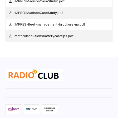
IMPRESMadisonCaseStudy1.pdf
IMPRESMadisonCaseStudy.pdf
IMPRES-fleet-management-brochure-na.pdf
motorolasolutionsbatterycaretips.pdf