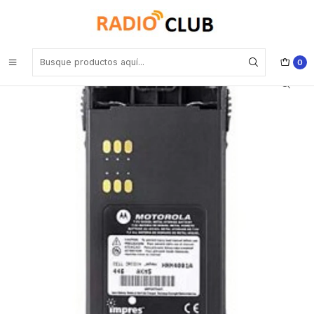
Inicio
Baterías
Motorola HNN4001 Batería IMPRES™ para P25 NiMh 1900 mAh para
GP328 GP338 GP320 GP340 GP380 PTX760 Precio con iva incluido
0