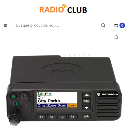
Inicio
Rango UHF Alto 400-520 Mhz (Rango frecuencia Industrial)
Motorola DGM™5500e MOTOTRBO™ UHF2 450-520 Mhz 1000CH
DMR 40W Radio móvil original digital y analogica conexión total
Precio con iva incluido
0