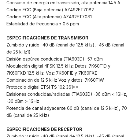
Consumo de energía en transmisión, alta potencia 14.5 A
Código FCC (Baja potencia) AZ492FT7082
Código FCC (Alta potencia) AZ492FT7081
Estabilidad de frecuencia ± 0.5 ppm
ESPECIFICACIONES DE TRANSMISOR
Zumbido y ruido -40 dB (canal de 12.5 kHz), -45 dB (canal
de 25 kHz1)
Emisión espúrea conducida (TIA603D) -57 dBm
Modulación digital 4FSK 12.5 kHz; Datos: 7K60F1D y
7K60FXD 12.5 kHz; Voz: 7K60F1E y 7K60FXE
Combinación de 12.5 kHz Voz y datos: 7K60F1W
Protocolo digital ETSI TS 102 361**
Emisiones conducidas/radiadas (TIA603D) -36 dBm < 1GHz,
-30 dBm > 1GHz
Potencia de canal adyacente 60 dB (canal de 12.5 kHz), 70
dB (canal de 25 kHz)
ESPECIFICACIONES DE RECEPTOR
Zumbido y ruido -40 dB (canal de 12.5 kHz), -45 dB (canal