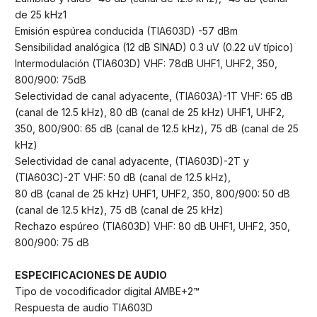
de 25 kHz1
Emisión espúrea conducida (TIA603D) -57 dBm
Sensibilidad analógica (12 dB SINAD) 0.3 uV (0.22 uV típico)
Intermodulación (TIA603D) VHF: 78dB UHF1, UHF2, 350,
800/900: 75dB
Selectividad de canal adyacente, (TIA603A)-1T VHF: 65 dB
(canal de 12.5 kHz), 80 dB (canal de 25 kHz) UHF1, UHF2,
350, 800/900: 65 dB (canal de 12.5 kHz), 75 dB (canal de 25
kHz)
Selectividad de canal adyacente, (TIA603D)-2T y
(TIA603C)-2T VHF: 50 dB (canal de 12.5 kHz),
80 dB (canal de 25 kHz) UHF1, UHF2, 350, 800/900: 50 dB
(canal de 12.5 kHz), 75 dB (canal de 25 kHz)
Rechazo espúreo (TIA603D) VHF: 80 dB UHF1, UHF2, 350,
800/900: 75 dB
ESPECIFICACIONES DE AUDIO
Tipo de vocodificador digital AMBE+2™
Respuesta de audio TIA603D