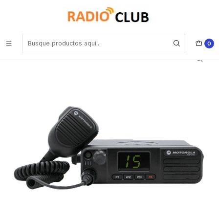
Inicio
Radio Analógico y DMR
Motorola DGM™8000e MOTOTRBO™ VHF 136-174 Mhz 32CH DMR
45W Radio móvil original con conexión total Precio con iva incluido
0