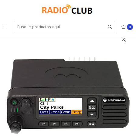
Inicio
Rango UHF Alto 400-520 Mhz (Rango frecuencia Industrial)
Motorola DGM™8500e MOTOTRBO™ UHF 450-527 Mhz 1000CH
DMR 40W Radio móvil original digital y analogica conexión total
Precio con iva incluido
0