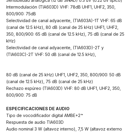
Sensibilidad analógica (12 dB SINAD) 0.3 uV (0.22 uV típico)
Intermodulación (TIA603D) VHF: 78dB UHF1, UHF2, 350,
800/900: 75dB
Selectividad de canal adyacente, (TIA603A)-1T VHF: 65 dB
(canal de 12.5 kHz), 80 dB (canal de 25 kHz) UHF1, UHF2,
350, 800/900: 65 dB (canal de 12.5 kHz), 75 dB (canal de 25
kHz)
Selectividad de canal adyacente, (TIA603D)-2T y
(TIA603C)-2T VHF: 50 dB (canal de 12.5 kHz),
80 dB (canal de 25 kHz) UHF1, UHF2, 350, 800/900: 50 dB
(canal de 12.5 kHz), 75 dB (canal de 25 kHz)
Rechazo espúreo (TIA603D) VHF: 80 dB UHF1, UHF2, 350,
800/900: 75 dB
ESPECIFICACIONES DE AUDIO
Tipo de vocodificador digital AMBE+2™
Respuesta de audio TIA603D
Audio nominal 3 W (altavoz interno), 7,5 W (altavoz externo