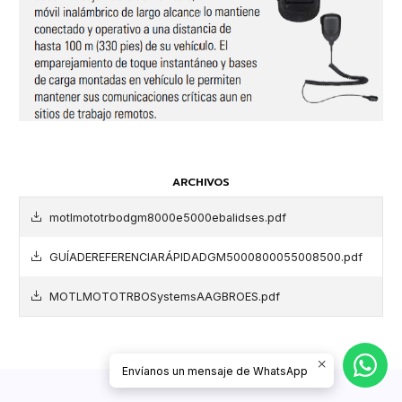
ARCHIVOS
motlmototrbodgm8000e5000ebalidses.pdf
GUÍADEREFERENCIARÁPIDADGM5000800055008500.pdf
MOTLMOTOTRBOSystemsAAGBROES.pdf
Envíanos un mensaje de WhatsApp