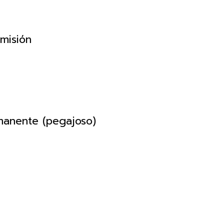
smisión
manente (pegajoso)