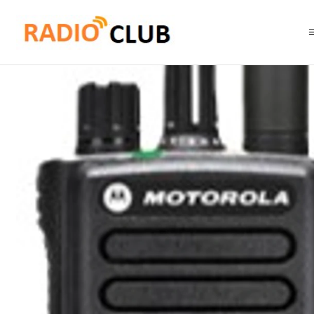
Inicio
High Tier
Motorola DGP™ 5550e MOTOTRBO™ VHF 136-174 Mhz 1