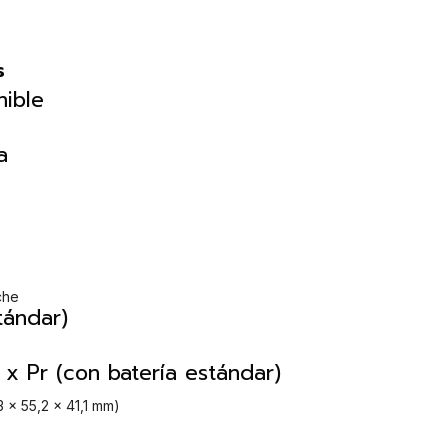
s
nible
a
che
tándar)
x Pr (con batería estándar)
3 x 55,2 x 41,1 mm)