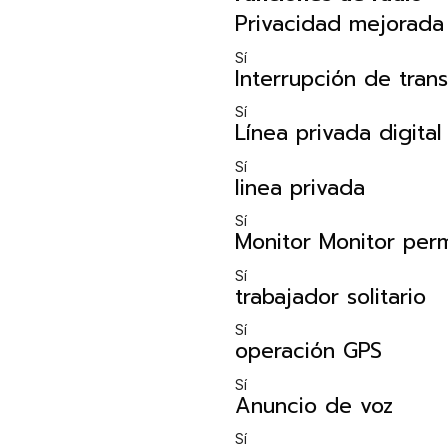
Privacidad mejorada
Sí
Interrupción de tran
Sí
Línea privada digital
Sí
linea privada
Sí
Monitor Monitor per
Sí
trabajador solitario
Sí
operación GPS
Sí
Anuncio de voz
Sí