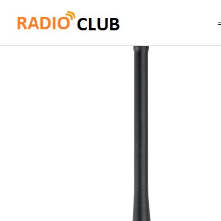
Inicio
Antena VHF
Motorola PMAD4069 Antena combinación gps/VHF 