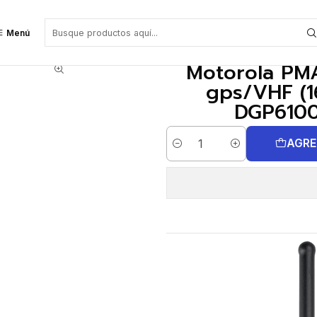
(160-174 MHZ) para DGP4100 DGP6100 Precio con iva incluido
Menú
Motorola PM
gps/VHF (1
DGP6100 
AGRE
Cantidad