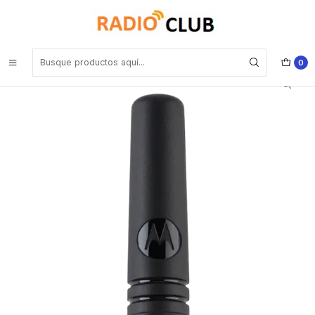
Inicio
Antena VHF
Motorola PMAD4145 VHF 144-156MHZ antena corta 5cm para SL500
Precio con iva incluido
0