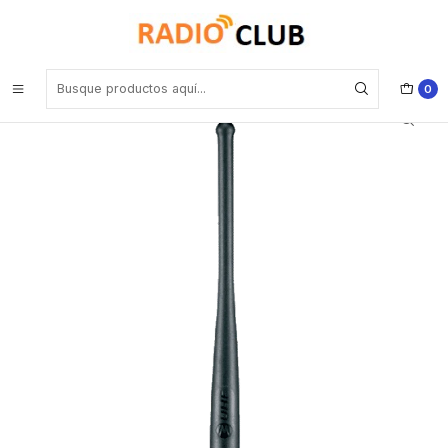
Inicio
Antena UHF
Motorola PMAE4049 UHF antena (450-527) FM / UL * Serie DGP
8000 sólo versión e para DGP4100 DGP6100 Precio con iva
0