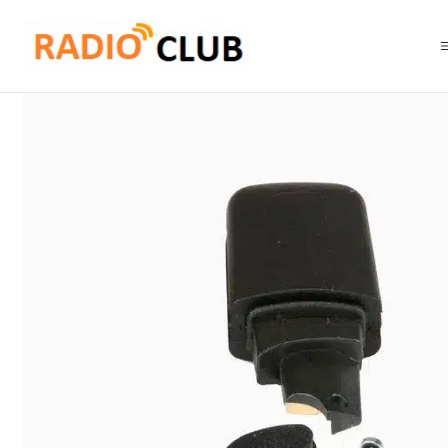
Inicio
Antena UHF
Motorola PMAE4092 Kit de antena UHF corta para 