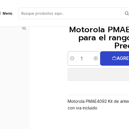
el rango 480-527 MHZ para SL8050 Precio con iva incluido
Menú
Motorola PMAE
para el ran
Pre
AGRE
Cantidad
Motorola PMAE4092 Kit de ante
con iva incluido