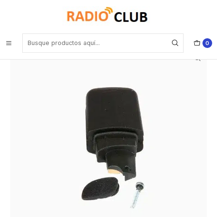
Inicio
Antena 800 Mhz
Motorola PMAF4017 Kit de antena para el rango de 800 MHZ para
SL8550e Precio con iva incluido
0