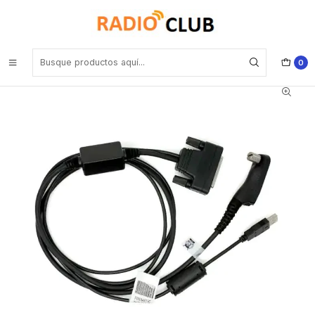
Inicio
Cable de programación
Motorola PMKN4013 Cable de programación, prueba y alineación
para DGP4150/4150/6150/6150/5000/8000/8050/5050 Precio con
iva incluido
0