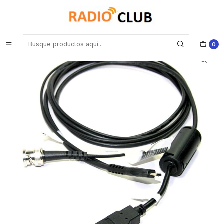
Inicio
Cable de programación
Motorola PMKN4128 Cable de programación con TTR para R2
EP450 DEP250 DEP450 Precio con iva incluido
0