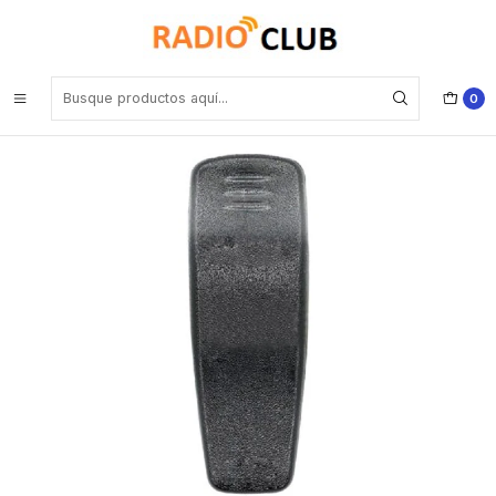
Inicio
Clip Cinturón
Motorola PMLN4743 Clip con resorte de 2″ para Mag One A8
0