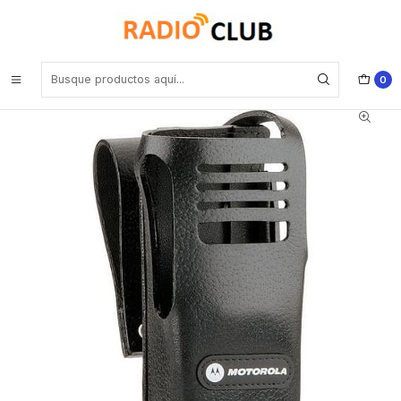
Inicio
Pechera Porta radios Estuches
Motorola PMLN5029 Estuche rígido de cuero 3 " con lazo de la
correa para la radio sin pantalla para DGP4100/ 6100/6100+ Precio
con iva incluido
0