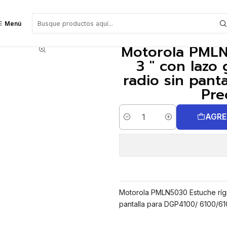
o de cuero 3 " con lazo giratorio de la correa para la radio sin pantalla p
Menú
Motorola PMLN
3 " con lazo 
radio sin pant
Pre
AGRE
Cantidad
Motorola PMLN5030 Estuche rígid
pantalla para DGP4100/ 6100/610