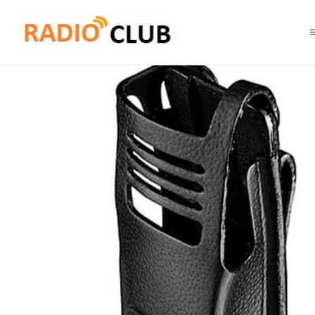
Inicio
Pechera Porta radios Estuches
Motorola PMLN5030 Estuche rígid