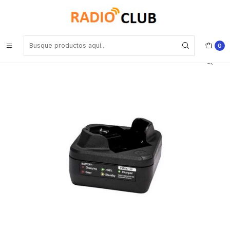
Inicio
Cuna de Carga
Motorola PMLN7110 Cargador estándar de una sola unidad para
SL500e Precio con iva incluido
0