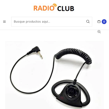
Inicio
Audífonos
Motorola PMLN7396 Auricular ajustable estilo D para micrófono con
altavoz remoto (RSM) (solo recepción) para DEP450 R2 Precio con
iva incluido
0