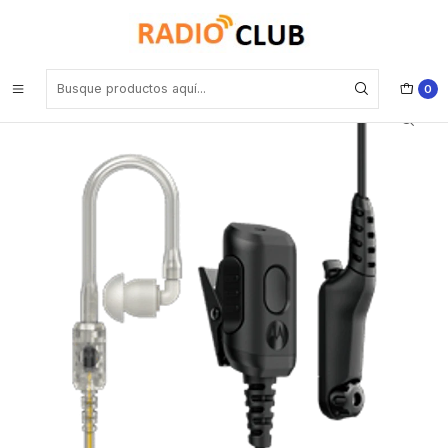
Inicio
Audífonos
Motorola PMLN8343 Kit de vigilancia IMPRES™ de 3 cables con tubo
translúcido, audio fuerte, negro para R7 Precio con iva incluido
0