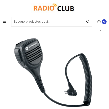
Inicio
Micrófono Parlante Remoto
Motorola PMMN4029 Micrófono parlante remoto Clasificación IP57
para EP350/450 DEP250/450 R2 Precio con iva incluido
0