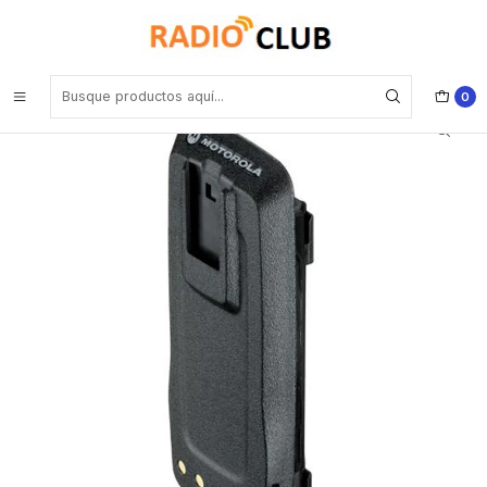
Inicio
Baterías
Motorola PMNN4077 IMPRES™ Li-Ion 2200 mAh IP57 para
DGP4100/6100/6100+ Precio con iva incluido
0