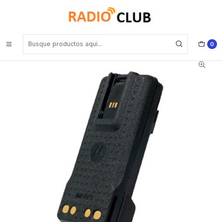
Inicio
Baterías
Motorola PMNN4488 Impres Hi-Cap 3000 MAH. Para usar con
PMLN7296 para DEP500/570e SL500e DGP5000/5000e
8000/8000e Precio con iva incluido
0