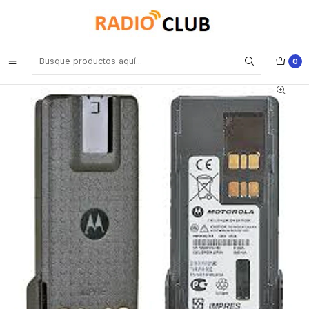
Inicio
Baterías
Motorola PMNN4489 TIA Impres Volt bajo 2900 MAH - TIA4950 /
UL * Modelos DGP en versión e paraDGP5000e/8000e Precio con
iva incluido
0