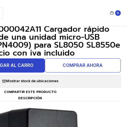
8550e Precio con iva incluido
0
|
000042A11 Cargador rápido
de una unidad micro-USB
PN4009) para SL8050 SL8550e
cio con iva incluido
GAR AL CARRO
COMPRAR AHORA
Mostrar stock de ubicaciones
COMPARTIR ESTE PRODUCTO
DESCRIPCIÓN