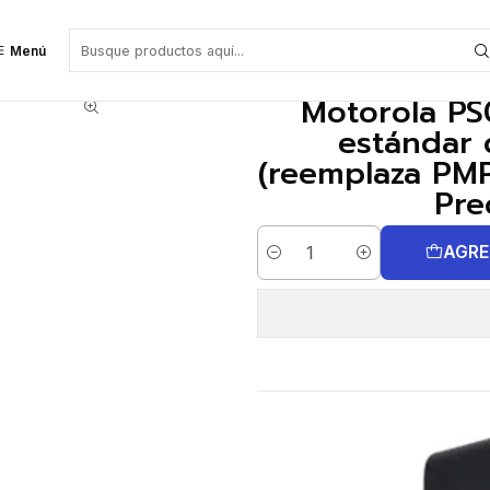
 estándar de una unidad micro-USB (reemplaza PMPN4009) para SL8050 SL
Menú
Motorola PS
estándar 
(reemplaza PM
Pre
AGRE
Cantidad