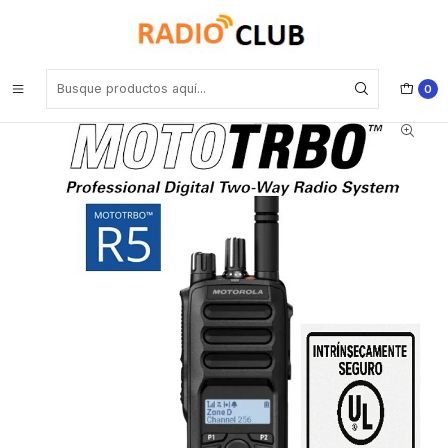
Inicio
Radio Intrínseco VHF
Motorola R5 UL TIA-4950 VHF 136-174 MHz 256CH MOTOTRBO™
5W Radio portatil Digital DMR Tier II y Analogico LKP con pantalla,
Bluetooth, Wifi, Teclado Limitado Precio con iva incluido
0