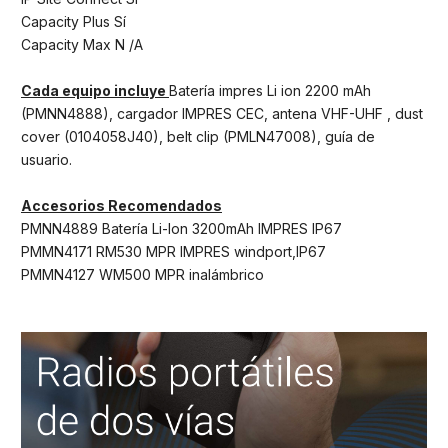
Capacity Plus Sí
Capacity Max N /A
Cada equipo incluye
Batería impres Li ion 2200 mAh
(PMNN4888), cargador IMPRES CEC, antena VHF-UHF , dust
cover (0104058J40), belt clip (PMLN47008), guía de
usuario.
Accesorios Recomendados
PMNN4889 Batería Li-Ion 3200mAh IMPRES IP67
PMMN4171 RM530 MPR IMPRES windport,IP67
PMMN4127 WM500 MPR inalámbrico