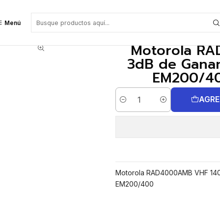
ancia, Montaje magnético para EM200/400 Precio con iva incluido
Menú
Motorola RA
3dB de Ganan
EM200/400
AGRE
Cantidad
Motorola RAD4000AMB VHF 140-
EM200/400