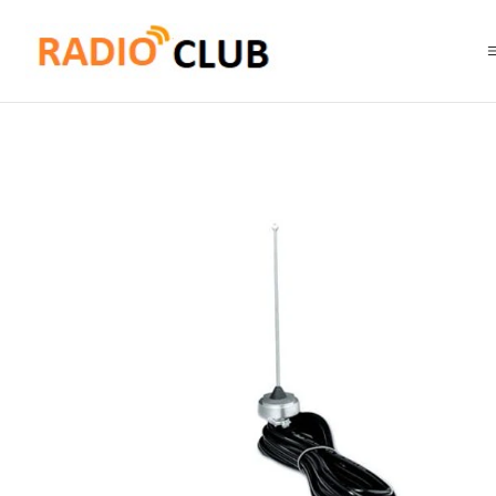
Inicio
Antena VHF
Motorola RAD4000AMB VHF 140-174 MHz 3dB de Gan