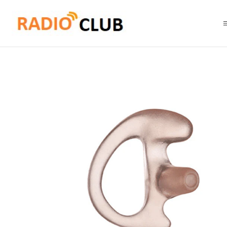
Inicio
Audífonos
Motorola RLN4760 Cómodo adaptador auricular tran