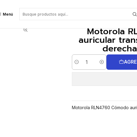
sparente pequeño para oreja derecha Precio con iva incluido
Menú
Motorola R
auricular tra
derecha
AGRE
Cantidad
Motorola RLN4760 Cómodo auric