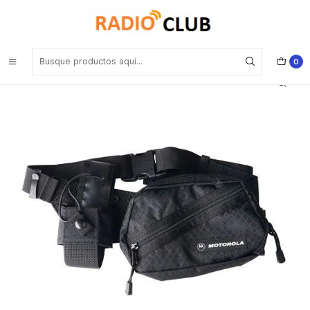
Inicio
Pechera Porta radios Estuches
Motorola RLN4815 (descontinuado) Canguro/riñonera radio pak con
estuche portador para EP450/350MX DEP450/DEP250
0