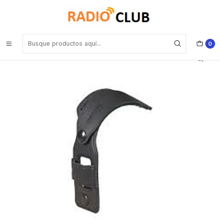
Inicio
Pechera Porta radios Estuches
Motorola RLN5716 Reemplazo correa para estuches de cuero para
DEP450
0