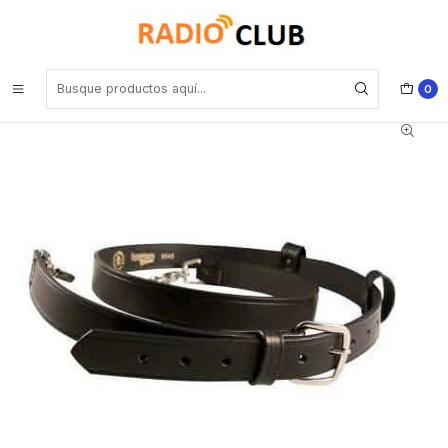
Inicio
Pechera Porta radios Estuches
Motorola RLN6487 Correa de radio de bombero, XL para
DEP500/570e DGP5000/5000e 8000/8000e/4100/6100/6100+
Precio con iva incluido
0