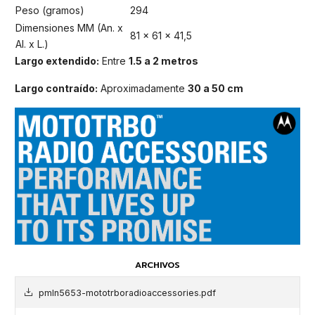
Peso (gramos)
294
Dimensiones MM (An. x
81 x 61 x 41,5
Al. x L.)
Largo extendido:
Entre
1.5 a 2 metros
Largo contraído:
Aproximadamente
30 a 50 cm
ARCHIVOS
pmln5653-mototrboradioaccessories.pdf