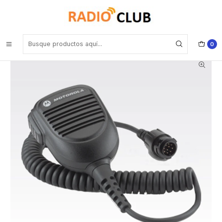
Inicio
Micrófono Parlante Remoto
Motorola RMN5052 Micrófono parlante remoto compacto, liviano
para DGM4100 DGM6100 DGM4100+ DGM6100+ DGM5000/5000e
5500/5500e DGM8000/8000e 8500/8500e Precio con iva incluido
0