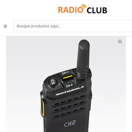
Inicio
Bluetooth
Motorola SL500e MOTOTRBO™ VHF 136-174 Mhz 99CH Analogico y
Digital 3W Radio portátil digital, con un diseño innovador y
resistente con Bluetooth, WIFI actualización por aire Precio con iva
incluido