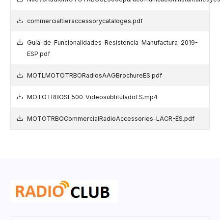
commercialtieraccessorycataloges.pdf
Guía-de-Funcionalidades-Resistencia-Manufactura-2019-
ESP.pdf
MOTLMOTOTRBORadiosAAGBrochureES.pdf
MOTOTRBOSL500-VideosubtituladoES.mp4
MOTOTRBOCommercialRadioAccessories-LACR-ES.pdf