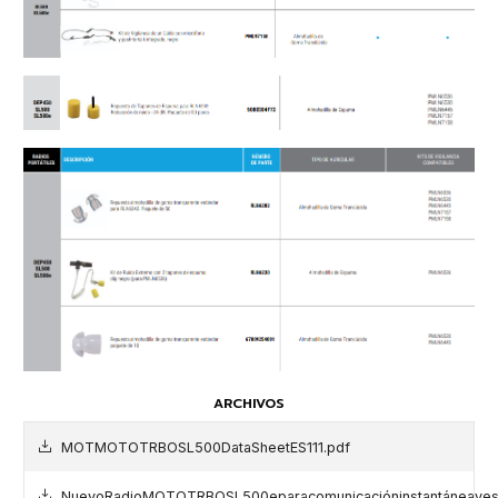
ARCHIVOS
MOTMOTOTRBOSL500DataSheetES111.pdf
NuevoRadioMOTOTRBOSL500eparacomunicacióninstantáneayesti