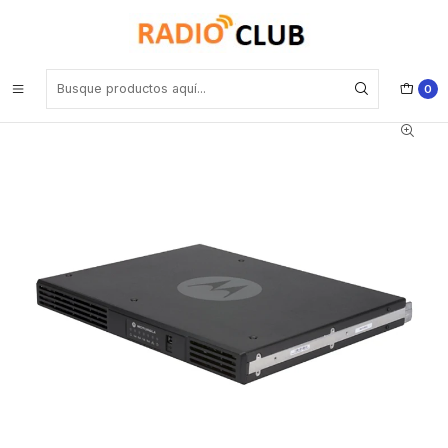
Inicio
Repetidor Digital
Motorola SLR 5100 MOTOTRBO™ VHF 136-174MHz 64CH DMR 50W
Repetidor comunicaciones de voz y datos confiables Precio con iva
incluido
0