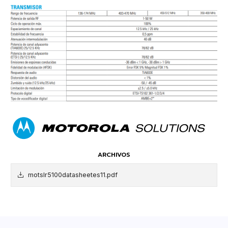
ARCHIVOS
motslr5100datasheetes11.pdf