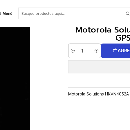
GPS Rep (Repetidores)
Menú
Motorola So
GPS
AGRE
Cantidad
Motorola Solutions HKVN4052A E