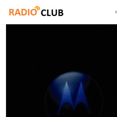
Inicio
Software o Licencia
Motorola Solutions HKVN4052A Enhanced 