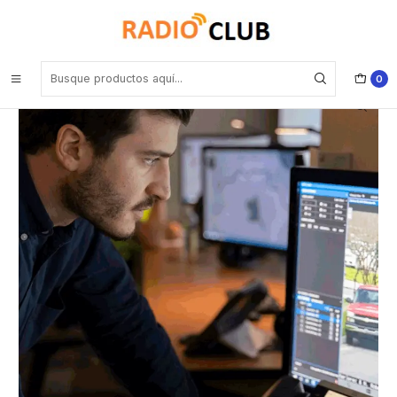
Inicio
Software o Licencia
Motorola Solutions HKVN4150A Linked Capacity Plus (Upgr from
Cap+), no es portafolio restringido (Repetidores)
0