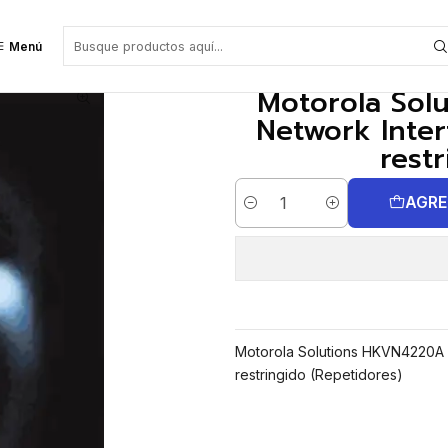
etwork Interface Service, no es portafolio restringido (Repetidores)
Menú
Motorola Sol
Network Inter
rest
AGRE
Cantidad
Motorola Solutions HKVN4220A M
restringido (Repetidores)