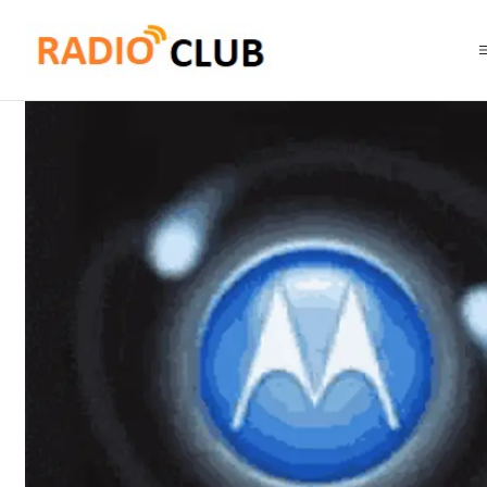
Inicio
Software o Licencia
Motorola Solutions HKVN4220A MTR Voice N