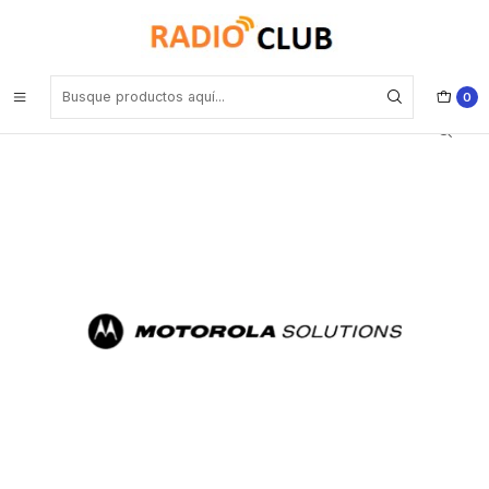
Inicio
Software o Licencia
Motorola HKVN4246A Bluetooth Permanent Discoverable Sub, no
es protocolo restringido (Subscriptores) Precio con iva incluido
0