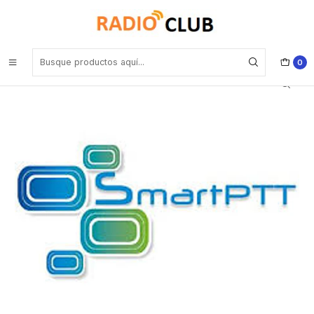
Inicio
Software o Licencia
Motorola SPTTAM001 API Connectivity/Middleware API Connectivity
License (per API Interface)
0