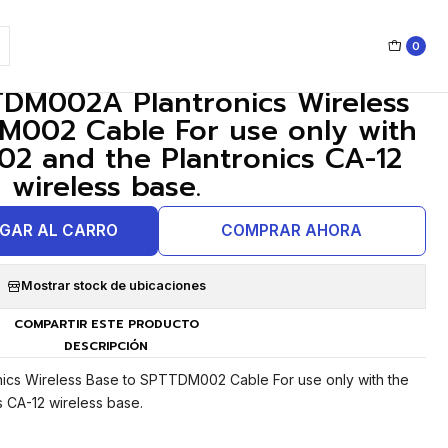
onics CA-12 wireless base.
0
|
DM002A Plantronics Wireless
M002 Cable For use only with
2 and the Plantronics CA-12
wireless base.
GAR AL CARRO
COMPRAR AHORA
Mostrar stock de ubicaciones
COMPARTIR ESTE PRODUCTO
DESCRIPCIÓN
cs Wireless Base to SPTTDM002 Cable For use only with the
 CA-12 wireless base.