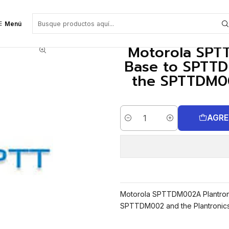
ase to SPTTDM002 Cable For use only with the SPTTDM002 and the Plantr
Menú
Motorola SPTT
Base to SPTTD
the SPTTDM00
AGRE
Cantidad
Motorola SPTTDM002A Plantroni
SPTTDM002 and the Plantronics