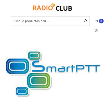
Inicio
Accesorios LTE
Motorola SPTTDM002B PBX/KSU Handset to SPTTDM002 Cable
For use only with the SPTTDM002 and the PBX/KSU Telephone
Handsets
0