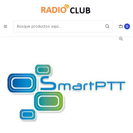
Inicio
Software o Licencia
Motorola SPTTEAS0003 Actualización anual y soporte Advanced
Annual Support Package & Updates: Capacity Plus Connectivity (per
master)
0